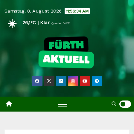
Skip
Samstag, 8. August 2026
11:56:35 AM
to
☀️
content
26,1°C | Klar
Quelle: DWD