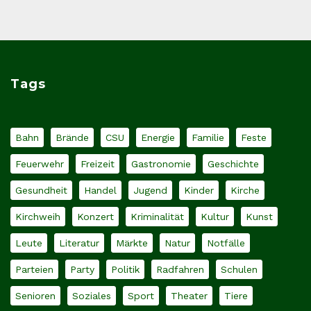
Tags
Bahn
Brände
CSU
Energie
Familie
Feste
Feuerwehr
Freizeit
Gastronomie
Geschichte
Gesundheit
Handel
Jugend
Kinder
Kirche
Kirchweih
Konzert
Kriminalität
Kultur
Kunst
Leute
Literatur
Märkte
Natur
Notfälle
Parteien
Party
Politik
Radfahren
Schulen
Senioren
Soziales
Sport
Theater
Tiere