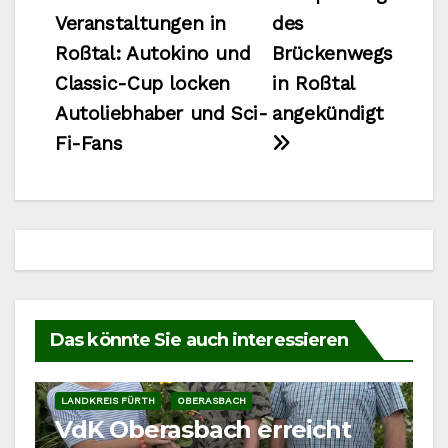
Veranstaltungen in
des
Roßtal: Autokino und
Brückenwegs
Classic-Cup locken
in Roßtal
Autoliebhaber und Sci-
angekündigt
Fi-Fans
Das könnte Sie auch interessieren
LANDKREIS FÜRTH
OBERASBACH
VdK Oberasbach erreicht