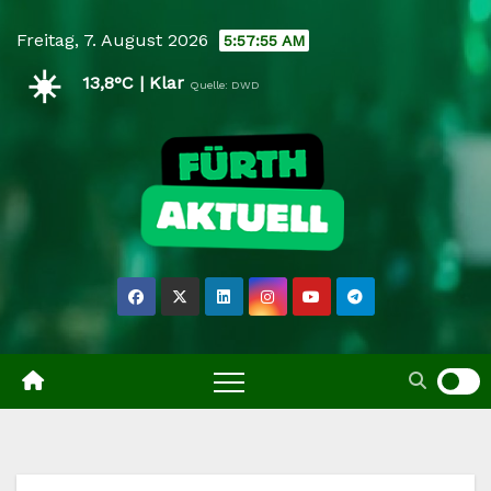
Skip
Freitag, 7. August 2026
5:57:56 AM
to
☀️
content
13,8°C | Klar
Quelle: DWD