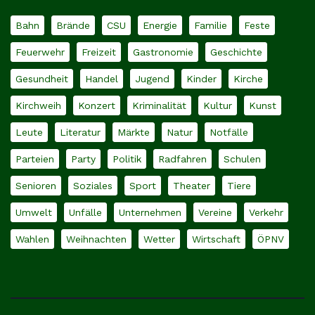
Bahn
Brände
CSU
Energie
Familie
Feste
Feuerwehr
Freizeit
Gastronomie
Geschichte
Gesundheit
Handel
Jugend
Kinder
Kirche
Kirchweih
Konzert
Kriminalität
Kultur
Kunst
Leute
Literatur
Märkte
Natur
Notfälle
Parteien
Party
Politik
Radfahren
Schulen
Senioren
Soziales
Sport
Theater
Tiere
Umwelt
Unfälle
Unternehmen
Vereine
Verkehr
Wahlen
Weihnachten
Wetter
Wirtschaft
ÖPNV