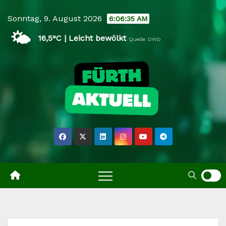
Skip
Sonntag, 9. August 2026
6:06:36 AM
to
🌤️
content
16,5°C | Leicht bewölkt
Quelle: DWD