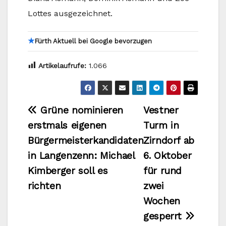
Lottes ausgezeichnet.
★
Fürth Aktuell bei Google bevorzugen
Artikelaufrufe:
1.066
Beitragsnavigation
Grüne nominieren
Vestner
erstmals eigenen
Turm in
Bürgermeisterkandidaten
Zirndorf ab
in Langenzenn: Michael
6. Oktober
Kimberger soll es
für rund
richten
zwei
Wochen
gesperrt