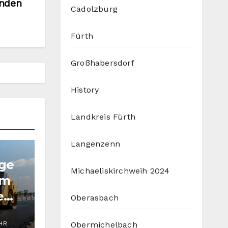
enden
Cadolzburg
Fürth
Großhabersdorf
History
Landkreis Fürth
Langenzenn
ige
Michaeliskirchweih 2024
im
e
Oberasbach
Obermichelbach
UHR