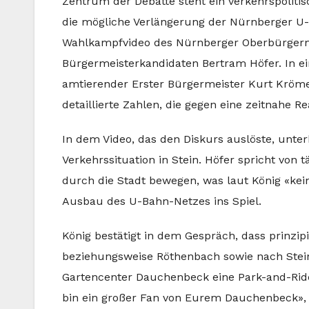
Zentrum der Debatte steht ein verkehrspolitisc
die mögliche Verlängerung der Nürnberger U-
Wahlkampfvideo des Nürnberger Oberbürgerme
Bürgermeisterkandidaten Bertram Höfer. In ein
amtierender Erster Bürgermeister Kurt Krömer
detaillierte Zahlen, die gegen eine zeitnahe R
In dem Video, das den Diskurs auslöste, unte
Verkehrssituation in Stein. Höfer spricht von
durch die Stadt bewegen, was laut König «kein
Ausbau des U-Bahn-Netzes ins Spiel.
König bestätigt in dem Gespräch, dass prinzi
beziehungsweise Röthenbach sowie nach Stein.
Gartencenter Dauchenbeck eine Park-and-Ride
bin ein großer Fan von Eurem Dauchenbeck», s