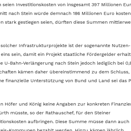
 seien Investitionskosten von insgesamt 397 Millionen Eu
nitt nach Stein würde demnach 186 Millionen Euro kosten
n stark gestiegen seien, dürften diese Summen mittlerwe
solcher Infrastrukturprojekte ist der sogenannte Nutzen-
eins sein, damit ein Projekt staatliche Fördergelder erhal
ie U-Bahn-Verlängerung nach Stein jedoch lediglich bei 0,
llschaften kämen daher übereinstimmend zu dem Schluss,
hne finanzielle Unterstützung von Bund und Land sei das P
von Höfer und König keine Angaben zur konkreten Finanzi
ürth müsste, so der Rathauschef, für den Steiner
stitionskosten aufbringen. Diese Summe müsse dann auch
kreis-Kommunen bezahlt werden. Hinzu kämen jährlich