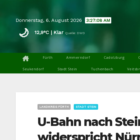
Skip
to
Donnerstag, 6. August 2026
3:27:09 AM
content
🌙
12,9°C | Klar
Quelle: DWD
Fürth
Ammerndorf
Cadolzburg
Seukendorf
Stadt Stein
Tuchenbach
Veitsb
LANDKREIS FÜRTH
STADT STEIN
U-Bahn nach Stei
widerspricht Nür