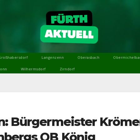
Großhabersdorf
Langenzenn
Oberasbach
Obermichelba
ronn
Wilhermsdorf
Zirndorf
n: Bürgermeister Kröme
nbergs OB König