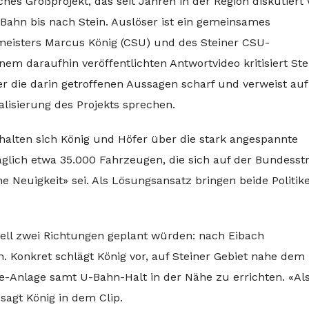
hes Großprojekt, das seit Jahren in der Region diskutiert 
Bahn bis nach Stein. Auslöser ist ein gemeinsames
isters Marcus König (CSU) und des Steiner CSU-
em daraufhin veröffentlichten Antwortvideo kritisiert Ste
 die darin getroffenen Aussagen scharf und verweist auf
ealisierung des Projekts sprechen.
rhalten sich König und Höfer über die stark angespannte
 täglich etwa 35.000 Fahrzeugen, die sich auf der Bundesst
e Neuigkeit» sei. Als Lösungsansatz bringen beide Politik
piell zwei Richtungen geplant würden: nach Eibach
 Konkret schlägt König vor, auf Steiner Gebiet nahe dem
-Anlage samt U-Bahn-Halt in der Nähe zu errichten. «Als
agt König in dem Clip.