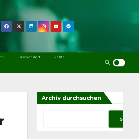
ch
Puschendorf
Roßtal
Archiv durchsuchen
r
Suchen