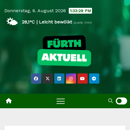
Skip
Donnerstag, 6. August 2026
1:33:29 PM
to
🌤️
content
28,1°C | Leicht bewölkt
Quelle: DWD