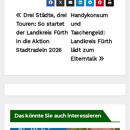
Beitragsnavigation
Drei Städte, drei
Handykonsum
Touren: So startet
und
der Landkreis Fürth
Taschengeld:
in die Aktion
Landkreis Fürth
Stadtradeln 2026
lädt zum
Elterntalk
Das könnte Sie auch interessieren
ROSSTAL
VERANSTALTUNGEN