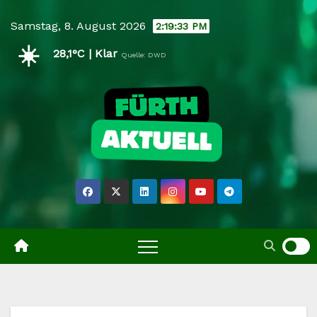
Skip
Samstag, 8. August 2026
2:19:34 PM
to
☀️
content
28,1°C | Klar
Quelle: DWD