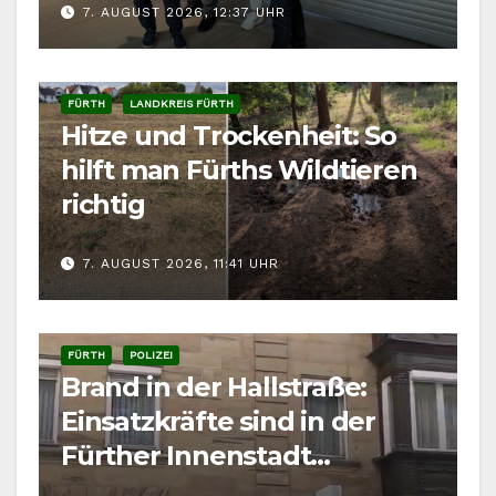
7. AUGUST 2026, 12:37 UHR
FÜRTH
LANDKREIS FÜRTH
Hitze und Trockenheit: So
hilft man Fürths Wildtieren
richtig
7. AUGUST 2026, 11:41 UHR
FÜRTH
POLIZEI
Brand in der Hallstraße:
Einsatzkräfte sind in der
Fürther Innenstadt
gefordert