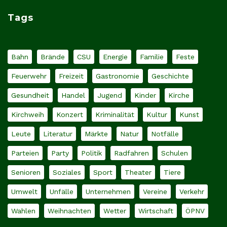
Tags
Bahn
Brände
CSU
Energie
Familie
Feste
Feuerwehr
Freizeit
Gastronomie
Geschichte
Gesundheit
Handel
Jugend
Kinder
Kirche
Kirchweih
Konzert
Kriminalität
Kultur
Kunst
Leute
Literatur
Märkte
Natur
Notfälle
Parteien
Party
Politik
Radfahren
Schulen
Senioren
Soziales
Sport
Theater
Tiere
Umwelt
Unfälle
Unternehmen
Vereine
Verkehr
Wahlen
Weihnachten
Wetter
Wirtschaft
ÖPNV