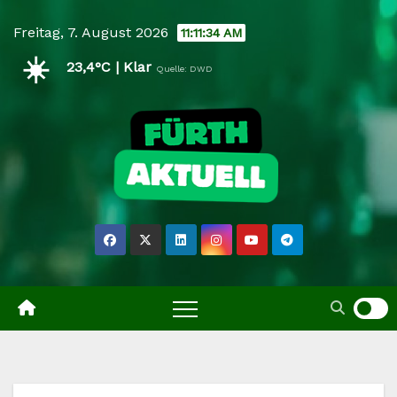
Skip
Freitag, 7. August 2026
11:11:35 AM
to
☀️
content
23,4°C | Klar
Quelle: DWD