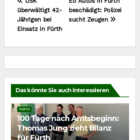
Beitragsnavigation
USK
Elf Autos in Fürth
überwältigt 42-
beschädigt: Polizei
Jährigen bei
sucht Zeugen
Einsatz in Fürth
Das könnte Sie auch interessieren
FÜRTH
100 Tage nach Amtsbeginn:
Thomas Jung zieht Bilanz
für Fürth