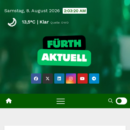
Skip
Samstag, 8. August 2026
2:03:21 AM
to
🌙
content
13,5°C | Klar
Quelle: DWD