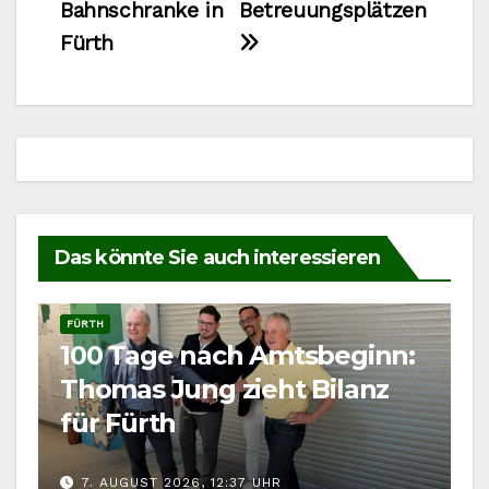
Bahnschranke in
Betreuungsplätzen
Fürth
Das könnte Sie auch interessieren
FÜRTH
100 Tage nach Amtsbeginn:
Thomas Jung zieht Bilanz
für Fürth
7. AUGUST 2026, 12:37 UHR