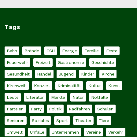
Tags
Bahn
Brände
CSU
Energie
Familie
Feste
Feuerwehr
Freizeit
Gastronomie
Geschichte
Gesundheit
Handel
Jugend
Kinder
Kirche
Kirchweih
Konzert
Kriminalität
Kultur
Kunst
Leute
Literatur
Märkte
Natur
Notfälle
Parteien
Party
Politik
Radfahren
Schulen
Senioren
Soziales
Sport
Theater
Tiere
Umwelt
Unfälle
Unternehmen
Vereine
Verkehr