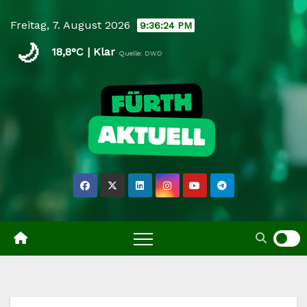
Skip
Freitag, 7. August 2026
9:36:25 PM
to
🌙
content
18,8°C | Klar
Quelle: DWD