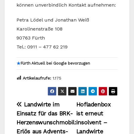
können unverbindlich Kontakt aufnehmen:
Petra Lödel und Jonathan Weiß
Karolinenstraße 108
90763 Fürth
Tel.: 0911 – 477 62 219
★
Fürth Aktuell bei Google bevorzugen
Artikelaufrufe:
1.175
Beitragsnavigation
Landwirte im
Hofladenbox
Einsatz für das BRK-
ist erneut
Herzenswunschmobil:
insolvent –
Erlös aus Advents-
Landwirte