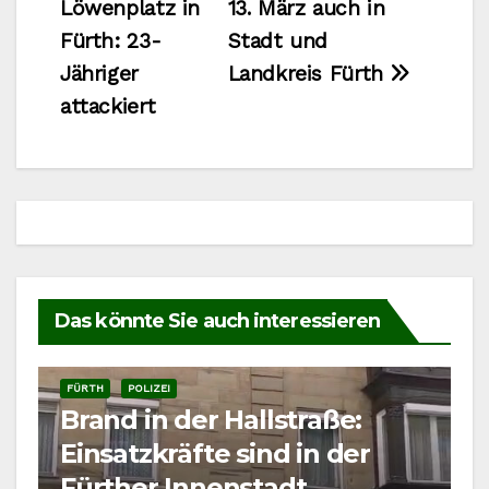
Löwenplatz in
13. März auch in
Fürth: 23-
Stadt und
Jähriger
Landkreis Fürth
attackiert
Das könnte Sie auch interessieren
FÜRTH
POLIZEI
Brand in der Hallstraße:
Einsatzkräfte sind in der
Fürther Innenstadt