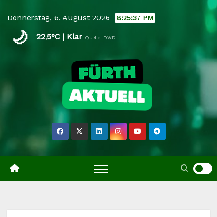
Skip
Donnerstag, 6. August 2026
8:25:37 PM
to
🌙
content
22,5°C | Klar
Quelle: DWD