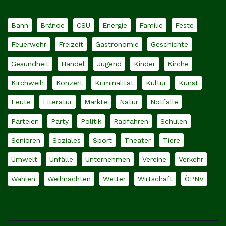
Bahn
Brände
CSU
Energie
Familie
Feste
Feuerwehr
Freizeit
Gastronomie
Geschichte
Gesundheit
Handel
Jugend
Kinder
Kirche
Kirchweih
Konzert
Kriminalität
Kultur
Kunst
Leute
Literatur
Märkte
Natur
Notfälle
Parteien
Party
Politik
Radfahren
Schulen
Senioren
Soziales
Sport
Theater
Tiere
Umwelt
Unfälle
Unternehmen
Vereine
Verkehr
Wahlen
Weihnachten
Wetter
Wirtschaft
ÖPNV