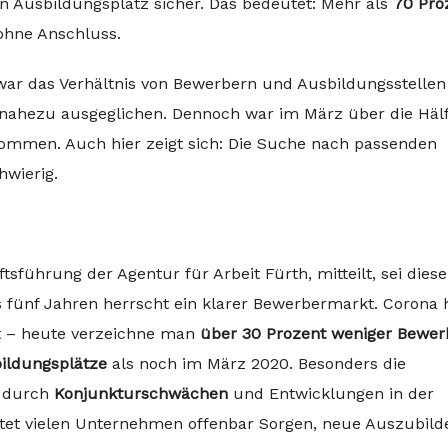
in Ausbildungsplatz sicher. Das bedeutet: Mehr als
70 Pro
ohne Anschluss.
war das Verhältnis von Bewerbern und Ausbildungsstellen
nahezu ausgeglichen. Dennoch war im März über die Hälf
mmen. Auch hier zeigt sich: Die Suche nach passenden
wierig.
tsführung der Agentur für Arbeit Fürth, mitteilt, sei diese
s fünf Jahren herrscht ein klarer Bewerbermarkt. Corona
t – heute verzeichne man
über 30 Prozent weniger Bewer
ildungsplätze
als noch im März 2020. Besonders die
a durch
Konjunkturschwächen
und Entwicklungen in der
eitet vielen Unternehmen offenbar Sorgen, neue Auszubil