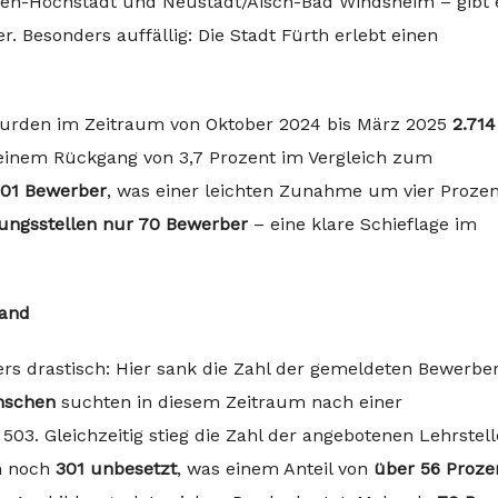
gen-Höchstadt und Neustadt/Aisch-Bad Windsheim – gibt 
. Besonders auffällig: Die Stadt Fürth erlebt einen
rden im Zeitraum von Oktober 2024 bis März 2025
2.714
einem Rückgang von 3,7 Prozent im Vergleich zum
901 Bewerber
, was einer leichten Zunahme um vier Prozen
ungsstellen nur 70 Bewerber
– eine klare Schieflage im
Land
ers drastisch: Hier sank die Zahl der gemeldeten Bewerb
nschen
suchten in diesem Zeitraum nach einer
503. Gleichzeitig stieg die Zahl der angebotenen Lehrstel
n noch
301 unbesetzt
, was einem Anteil von
über 56 Proze