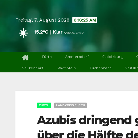
Skip
to
Freitag, 7. August 2026
6:18:26 AM
content
☀️
15,2°C | Klar
Quelle: DWD
Fürth
Ammerndorf
Cadolzburg
Seukendorf
Stadt Stein
Tuchenbach
Veitsb
FÜRTH
LANDKREIS FÜRTH
Azubis dringend g
über die Hälfte d