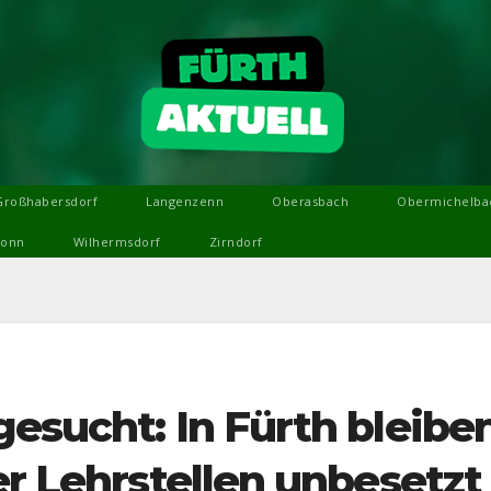
Großhabersdorf
Langenzenn
Oberasbach
Obermichelba
ronn
Wilhermsdorf
Zirndorf
esucht: In Fürth bleibe
er Lehrstellen unbesetzt