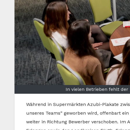
In vielen Betrieben fehlt d
Während in Supermärkten Azubi-Plakate zwis
unseres Teams“ geworben wird, offenbart ein 
weiter in Richtung Bewerber verschoben. Im 