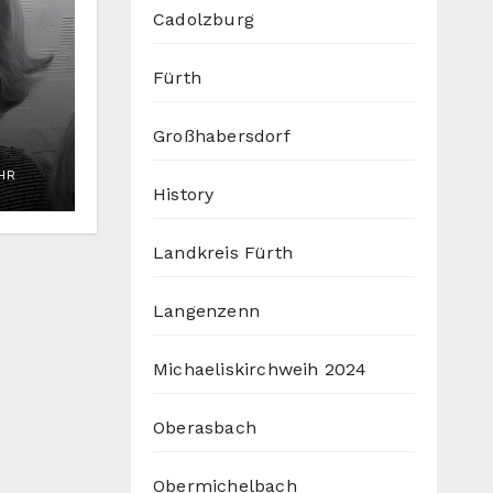
Cadolzburg
Fürth
Großhabersdorf
hea
UHR
History
Landkreis Fürth
Langenzenn
Michaeliskirchweih 2024
Oberasbach
Obermichelbach