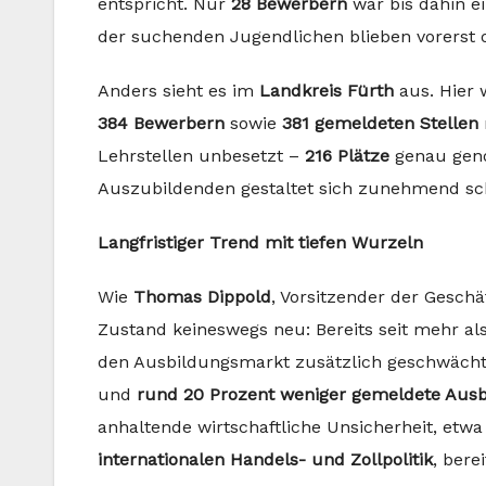
entspricht. Nur
28 Bewerbern
war bis dahin e
der suchenden Jugendlichen blieben vorerst 
Anders sieht es im
Landkreis Fürth
aus. Hier 
384 Bewerbern
sowie
381 gemeldeten Stellen
Lehrstellen unbesetzt –
216 Plätze
genau geno
Auszubildenden gestaltet sich zunehmend sch
Langfristiger Trend mit tiefen Wurzeln
Wie
Thomas Dippold
, Vorsitzender der Geschäf
Zustand keineswegs neu: Bereits seit mehr al
den Ausbildungsmarkt zusätzlich geschwäch
und
rund 20 Prozent weniger gemeldete Ausb
anhaltende wirtschaftliche Unsicherheit, etw
internationalen Handels- und Zollpolitik
, ber