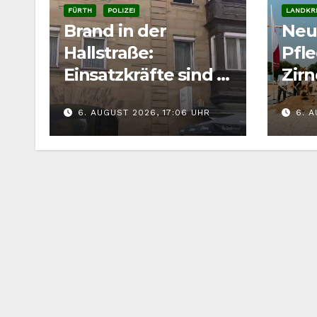
FÜRTH
POLIZEI
LANDKRE
Brand in der
Neu
Hallstraße:
Pfl
Einsatzkräfte sind in
Zirn
der Fürther
soll
6. AUGUST 2026, 17:06 UHR
6. A
Innenstadt
ent
gefordert