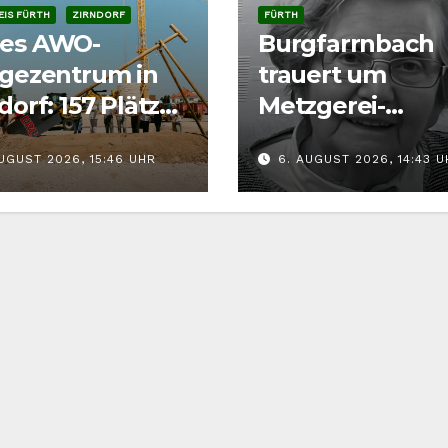
IS FÜRTH
ZIRNDORF
FÜRTH
es AWO-
Burgfarrnbach
egezentrum in
trauert um
dorf: 157 Plätze
Metzgerei-
en bis 2028
Seniorchefin T
UGUST 2026, 15:46 UHR
6. AUGUST 2026, 14:43 
stehen
Ammon