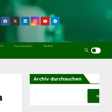
ch
Puschendorf
Roßtal
Archiv durchsuchen
n
Suchen