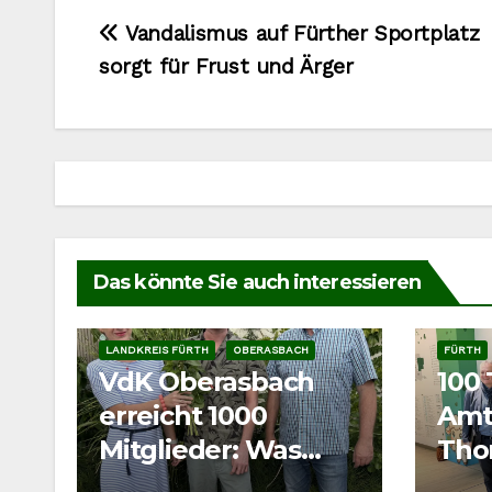
Beitragsnavigation
Vandalismus auf Fürther Sportplatz
sorgt für Frust und Ärger
Das könnte Sie auch interessieren
LANDKREIS FÜRTH
OBERASBACH
FÜRTH
VdK Oberasbach
100
erreicht 1000
Amt
Mitglieder: Was
Tho
hinter dem
Bila