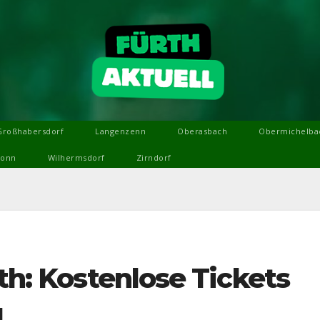
Großhabersdorf
Langenzenn
Oberasbach
Obermichelba
ronn
Wilhermsdorf
Zirndorf
rth: Kostenlose Tickets
g