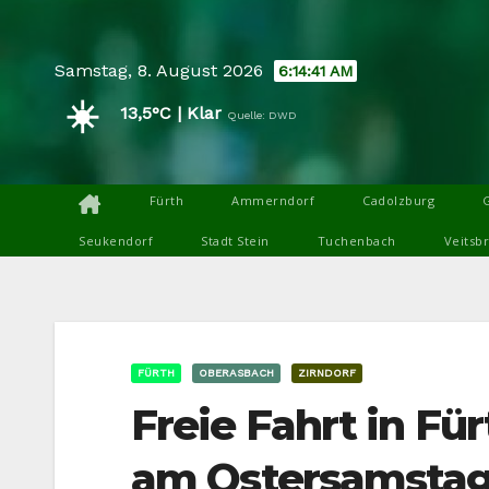
Skip
to
Samstag, 8. August 2026
6:14:42 AM
content
☀️
13,5°C | Klar
Quelle: DWD
Fürth
Ammerndorf
Cadolzburg
Seukendorf
Stadt Stein
Tuchenbach
Veitsb
FÜRTH
OBERASBACH
ZIRNDORF
Freie Fahrt in Fü
am Ostersamsta