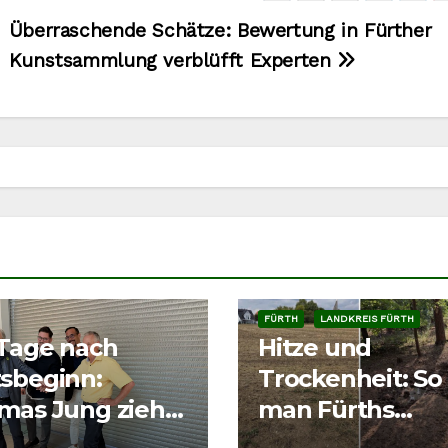
Überraschende Schätze: Bewertung in Fürther
Kunstsammlung verblüfft Experten
FÜRTH
LANDKREIS FÜRTH
 Tage nach
Hitze und
sbeginn:
Trockenheit: So 
mas Jung zieht
man Fürths
nz für Fürth
Wildtieren richt