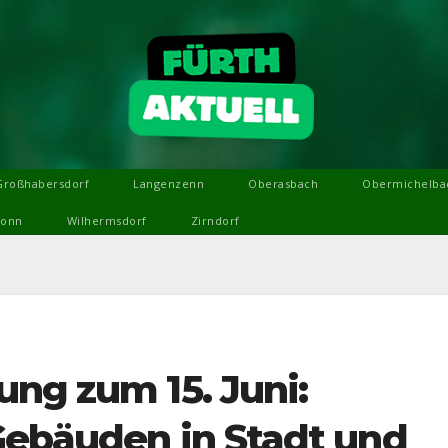
Großhabersdorf
Langenzenn
Oberasbach
Obermichelba
ronn
Wilhermsdorf
Zirndorf
ng zum 15. Juni:
Gebäuden in Stadt und