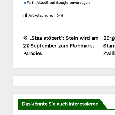
★
Fürth Aktuell bei Google bevorzugen
Artikelaufrufe:
1.946
Beitragsnavigation
„Staa stöbert“: Stein wird am
Bürg
27. September zum Flohmarkt-
Stam
Paradies
Zwil
Das könnte Sie auch interessieren