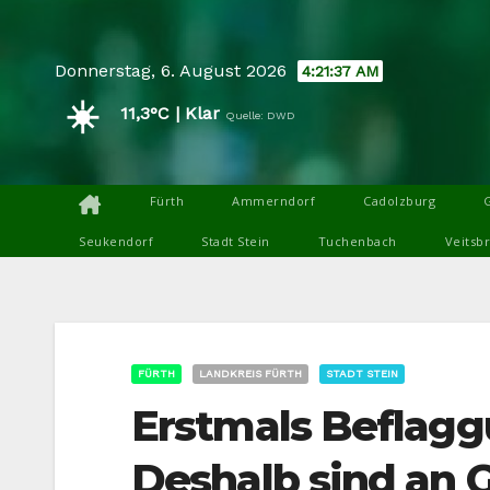
Skip
to
Donnerstag, 6. August 2026
4:21:37 AM
content
☀️
11,3°C | Klar
Quelle: DWD
Fürth
Ammerndorf
Cadolzburg
Seukendorf
Stadt Stein
Tuchenbach
Veitsb
FÜRTH
LANDKREIS FÜRTH
STADT STEIN
Erstmals Beflaggu
Deshalb sind an 