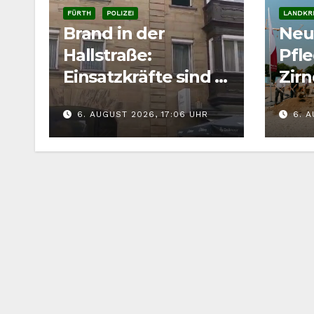
FÜRTH
POLIZEI
LANDKRE
Brand in der
Neu
Hallstraße:
Pfl
Einsatzkräfte sind in
Zirn
der Fürther
soll
6. AUGUST 2026, 17:06 UHR
6. A
Innenstadt
ent
gefordert