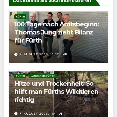
Das könnte Sie auch interessieren
FÜRTH
100 Tage nach Amtsbeginn:
Thomas Jung zieht Bilanz
für Fürth
7. AUGUST 2026, 12:37 UHR
FÜRTH
LANDKREIS FÜRTH
Hitze und Trockenheit: So
hilft man Fürths Wildtieren
richtig
7. AUGUST 2026, 11:41 UHR