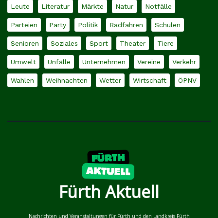
Leute
Literatur
Märkte
Natur
Notfälle
Parteien
Party
Politik
Radfahren
Schulen
Senioren
Soziales
Sport
Theater
Tiere
Umwelt
Unfälle
Unternehmen
Vereine
Verkehr
Wahlen
Weihnachten
Wetter
Wirtschaft
ÖPNV
Fürth Aktuell
Nachrichten und Veranstaltungen für Fürth und den Landkreis Fürth