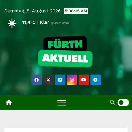
Skip
Samstag, 8. August 2026
5:08:35 AM
to
☀️
content
11,4°C | Klar
Quelle: DWD