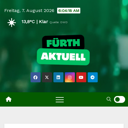
Skip
Freitag, 7. August 2026
6:04:19 AM
to
☀️
content
13,8°C | Klar
Quelle: DWD