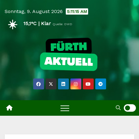
Skip
Sonntag, 9. August 2026
5:11:15 AM
to
☀️
content
15,1°C | Klar
Quelle: DWD