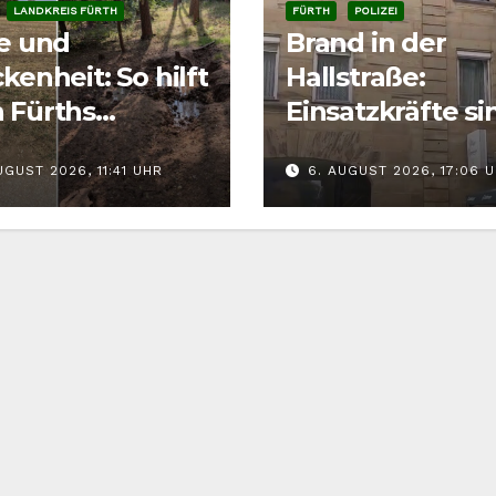
LANDKREIS FÜRTH
FÜRTH
POLIZEI
ze und
Brand in der
kenheit: So hilft
Hallstraße:
 Fürths
Einsatzkräfte si
tieren richtig
der Fürther
UGUST 2026, 11:41 UHR
6. AUGUST 2026, 17:06 
Innenstadt
gefordert