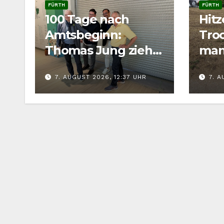
FÜRTH
FÜRTH
100 Tage nach
Hit
Amtsbeginn:
Troc
Thomas Jung zieht
man
Bilanz für Fürth
Wild
7. AUGUST 2026, 12:37 UHR
7. A