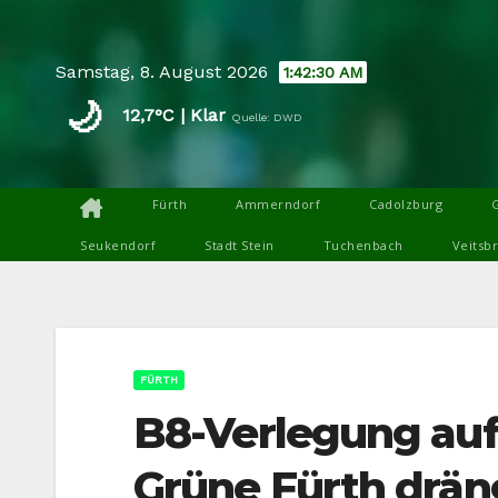
Skip
to
Samstag, 8. August 2026
1:42:31 AM
content
🌙
12,7°C | Klar
Quelle: DWD
Fürth
Ammerndorf
Cadolzburg
Seukendorf
Stadt Stein
Tuchenbach
Veitsb
FÜRTH
B8-Verlegung auf
Grüne Fürth drän