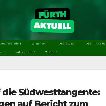
Großhabersdorf
Langenzenn
Oberasbach
Obermichelba
ronn
Wilhermsdorf
Zirndorf
 die Südwesttangente:
gen auf Bericht zum