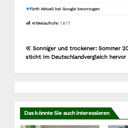
★
Fürth Aktuell bei Google bevorzugen
Artikelaufrufe:
1.677
Beitragsnavigation
Sonniger und trockener: Sommer 20
sticht im Deutschlandvergleich hervor
Das könnte Sie auch interessieren