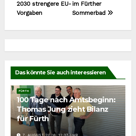
2030 strengere EU-
im Fürther
Vorgaben
Sommerbad
Das könnte Sie auch interessieren
FÜRTH
100 Tage nach Amtsbeginn:
Thomas Jung zieht Bilanz
für Fürth
7. AUGUST 2026, 12:37 UHR