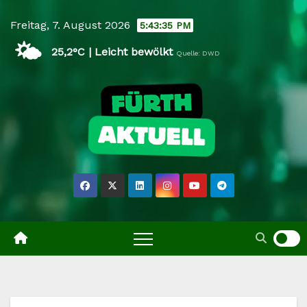
Skip
Freitag, 7. August 2026
5:43:36 PM
to
🌤️
content
25,2°C | Leicht bewölkt
Quelle: DWD