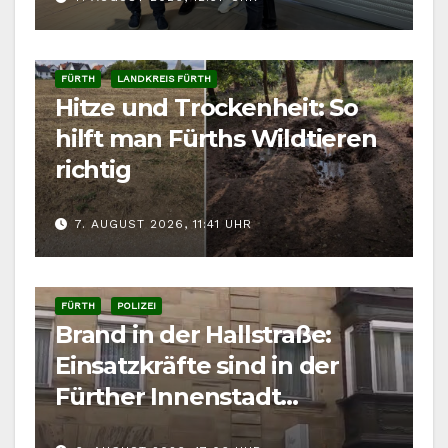
FÜRTH
LANDKREIS FÜRTH
Hitze und Trockenheit: So
hilft man Fürths Wildtieren
richtig
7. AUGUST 2026, 11:41 UHR
FÜRTH
POLIZEI
Brand in der Hallstraße:
Einsatzkräfte sind in der
Fürther Innenstadt
gefordert