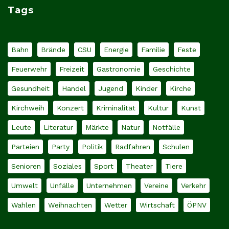
Tags
Bahn
Brände
CSU
Energie
Familie
Feste
Feuerwehr
Freizeit
Gastronomie
Geschichte
Gesundheit
Handel
Jugend
Kinder
Kirche
Kirchweih
Konzert
Kriminalität
Kultur
Kunst
Leute
Literatur
Märkte
Natur
Notfälle
Parteien
Party
Politik
Radfahren
Schulen
Senioren
Soziales
Sport
Theater
Tiere
Umwelt
Unfälle
Unternehmen
Vereine
Verkehr
Wahlen
Weihnachten
Wetter
Wirtschaft
ÖPNV