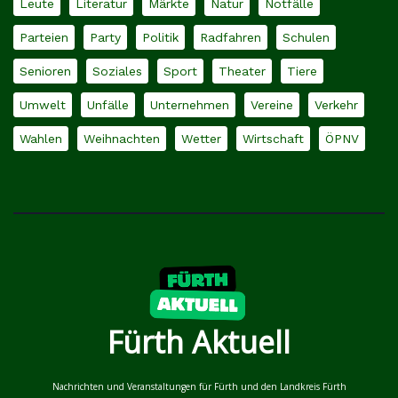
Leute
Literatur
Märkte
Natur
Notfälle
Parteien
Party
Politik
Radfahren
Schulen
Senioren
Soziales
Sport
Theater
Tiere
Umwelt
Unfälle
Unternehmen
Vereine
Verkehr
Wahlen
Weihnachten
Wetter
Wirtschaft
ÖPNV
Fürth Aktuell
Nachrichten und Veranstaltungen für Fürth und den Landkreis Fürth