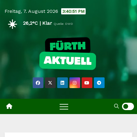
Skip
Freitag, 7. August 2026
3:40:52 PM
to
☀️
content
26,2°C | Klar
Quelle: DWD