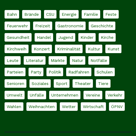
Bahn
Brände
CSU
Energie
Familie
Feste
Feuerwehr
Freizeit
Gastronomie
Geschichte
Gesundheit
Handel
Jugend
Kinder
Kirche
Kirchweih
Konzert
Kriminalität
Kultur
Kunst
Leute
Literatur
Märkte
Natur
Notfälle
Parteien
Party
Politik
Radfahren
Schulen
Senioren
Soziales
Sport
Theater
Tiere
Umwelt
Unfälle
Unternehmen
Vereine
Verkehr
Wahlen
Weihnachten
Wetter
Wirtschaft
ÖPNV