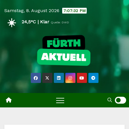
Skip
Samstag, 8. August 2026
7:07:33 PM
to
☀️
content
24,5°C | Klar
Quelle: DWD