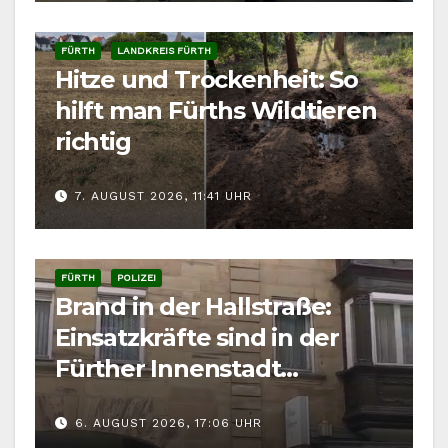
FÜRTH
LANDKREIS FÜRTH
Hitze und Trockenheit: So
hilft man Fürths Wildtieren
richtig
7. AUGUST 2026, 11:41 UHR
FÜRTH
POLIZEI
Brand in der Hallstraße:
Einsatzkräfte sind in der
Fürther Innenstadt
gefordert
6. AUGUST 2026, 17:06 UHR