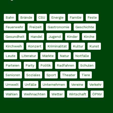
Bahn
Brände
CSU
Energie
Familie
Feste
Feuerwehr
Freizeit
Gastronomie
Geschichte
Gesundheit
Handel
Jugend
Kinder
Kirche
Kirchweih
Konzert
Kriminalität
Kultur
Kunst
Leute
Literatur
Märkte
Natur
Notfälle
Parteien
Party
Politik
Radfahren
Schulen
Senioren
Soziales
Sport
Theater
Tiere
Umwelt
Unfälle
Unternehmen
Vereine
Verkehr
Wahlen
Weihnachten
Wetter
Wirtschaft
ÖPNV