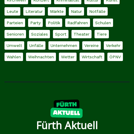
Kirchweih
Konzert
Kriminalität
Kultur
Kunst
Leute
Literatur
Märkte
Natur
Notfälle
Parteien
Party
Politik
Radfahren
Schulen
Senioren
Soziales
Sport
Theater
Tiere
Umwelt
Unfälle
Unternehmen
Vereine
Verkehr
Wahlen
Weihnachten
Wetter
Wirtschaft
ÖPNV
Fürth Aktuell