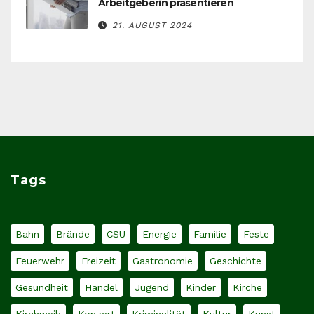
Arbeitgeberin präsentieren
21. AUGUST 2024
Tags
Bahn
Brände
CSU
Energie
Familie
Feste
Feuerwehr
Freizeit
Gastronomie
Geschichte
Gesundheit
Handel
Jugend
Kinder
Kirche