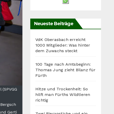
Neueste Beiträge
VdK Oberasbach erreicht
1000 Mitglieder: Was hinter
dem Zuwachs steckt
100 Tage nach Amtsbeginn:
Thomas Jung zieht Bilanz für
Fürth
Hitze und Trockenheit: So
rl (SPVGG
hilft man Fürths Wildtieren
richtig
 Bergsch
und Gerti
Zwei Bieranstiche und ein