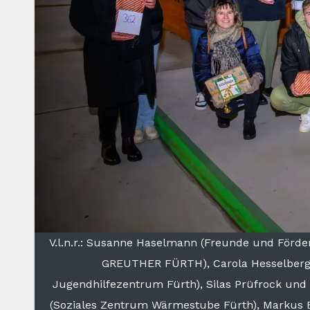
V.l.n.r.: Susanne Haselmann (Freunde und Fördere
GREUTHER FÜRTH), Carola Hesselberger
Jugendhilfezentrum Fürth), Silas Prüfrock und
(Soziales Zentrum Wärmestube Fürth), Markus Br