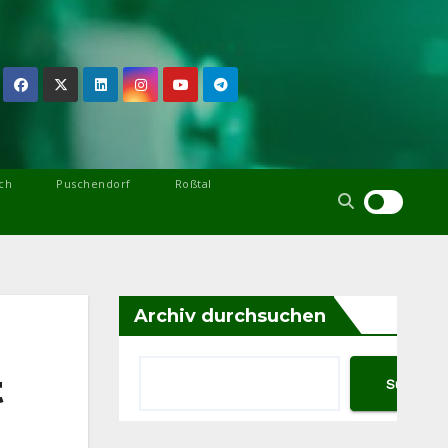
ch
Puschendorf
Roßtal
Archiv durchsuchen
t
Suchen