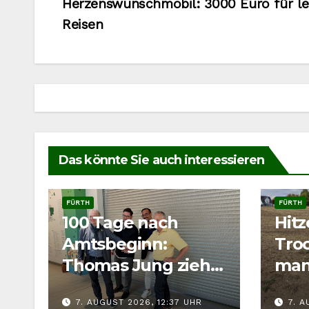
Herzenswunschmobil: 3000 Euro für le
Reisen
Das könnte Sie auch interessieren
FÜRTH
FÜRTH
100 Tage nach
Hit
Amtsbeginn:
Troc
Thomas Jung zieht
man
Bilanz für Fürth
Wild
7. AUGUST 2026, 12:37 UHR
7. A