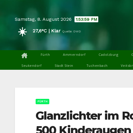
Skip
to
Samstag, 8. August 2026
1:54:00 PM
content
☀️
27,6°C | Klar
Quelle: DWD
Fürth
Ammerndorf
Cadolzburg
Seukendorf
Stadt Stein
Tuchenbach
Veitsb
FÜRTH
Glanzlichter im R
500 Kinderaugen