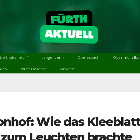
Großhabersdorf
Langenzenn
Oberasbach
Obermichelba
ronn
Wilhermsdorf
Zirndorf
onhof: Wie das Kleeblat
 zum Leuchten brachte