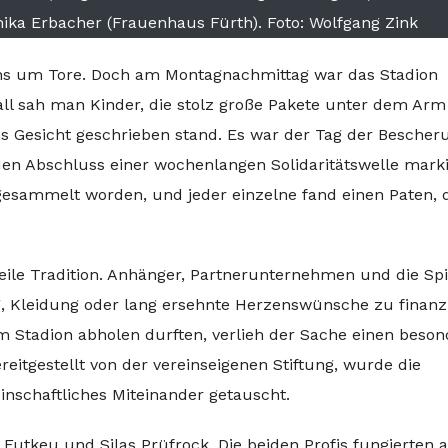
onika Erbacher (Frauenhaus Fürth). Foto: Wolfgang Zink
ens um Tore. Doch am Montagnachmittag war das Stadion
ll sah man Kinder, die stolz große Pakete unter dem Arm
ins Gesicht geschrieben stand. Es war der Tag der Bescher
den Abschluss einer wochenlangen Solidaritätswelle marki
esammelt worden, und jeder einzelne fand einen Paten, 
weile Tradition. Anhänger, Partnerunternehmen und die Spi
g, Kleidung oder lang ersehnte Herzenswünsche zu finanz
m Stadion abholen durften, verlieh der Sache einen beso
itgestellt von der vereinseigenen Stiftung, wurde die
einschaftliches Miteinander getauscht.
 Futkeu und Silas Prüfrock. Die beiden Profis fungierten a