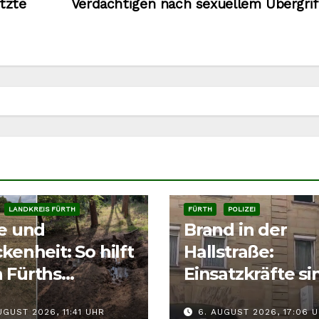
tzte
Verdächtigen nach sexuellem Übergri
LANDKREIS FÜRTH
FÜRTH
POLIZEI
ze und
Brand in der
kenheit: So hilft
Hallstraße:
 Fürths
Einsatzkräfte si
tieren richtig
der Fürther
UGUST 2026, 11:41 UHR
6. AUGUST 2026, 17:06 
Innenstadt