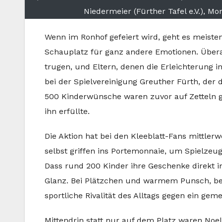
Niedermeier (Fürther Tafel e.V.), M
Wenn im Ronhof gefeiert wird, geht es meist
Schauplatz für ganz andere Emotionen. Übera
trugen, und Eltern, denen die Erleichterung 
bei der Spielvereinigung Greuther Fürth, der 
500 Kinderwünsche waren zuvor auf Zetteln g
ihn erfüllte.
Die Aktion hat bei den Kleeblatt-Fans mittler
selbst griffen ins Portemonnaie, um Spielzeu
Dass rund 200 Kinder ihre Geschenke direkt i
Glanz. Bei Plätzchen und warmem Punsch, bere
sportliche Rivalität des Alltags gegen ein gem
Mittendrin statt nur auf dem Platz waren Noel