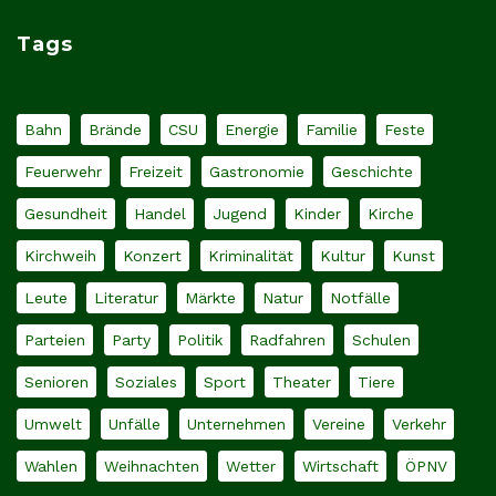
Tags
Bahn
Brände
CSU
Energie
Familie
Feste
Feuerwehr
Freizeit
Gastronomie
Geschichte
Gesundheit
Handel
Jugend
Kinder
Kirche
Kirchweih
Konzert
Kriminalität
Kultur
Kunst
Leute
Literatur
Märkte
Natur
Notfälle
Parteien
Party
Politik
Radfahren
Schulen
Senioren
Soziales
Sport
Theater
Tiere
Umwelt
Unfälle
Unternehmen
Vereine
Verkehr
Wahlen
Weihnachten
Wetter
Wirtschaft
ÖPNV