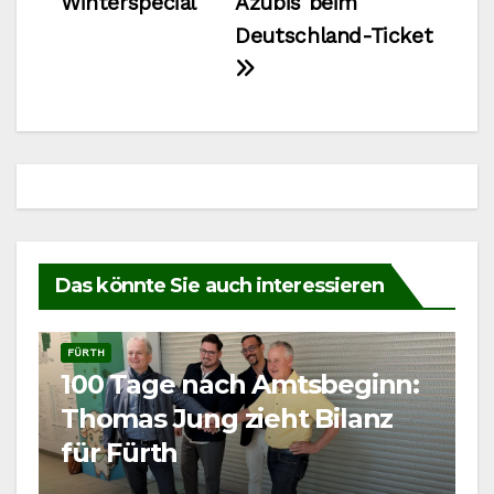
Winterspecial
Azubis beim
Deutschland-Ticket
Das könnte Sie auch interessieren
FÜRTH
100 Tage nach Amtsbeginn:
Thomas Jung zieht Bilanz
für Fürth