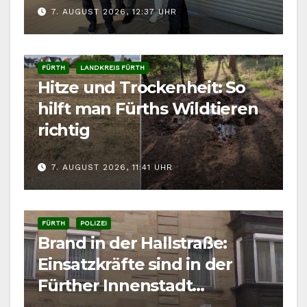
7. AUGUST 2026, 12:37 UHR
FÜRTH
LANDKREIS FÜRTH
Hitze und Trockenheit: So
hilft man Fürths Wildtieren
richtig
7. AUGUST 2026, 11:41 UHR
FÜRTH
POLIZEI
Brand in der Hallstraße:
Einsatzkräfte sind in der
Fürther Innenstadt
gefordert