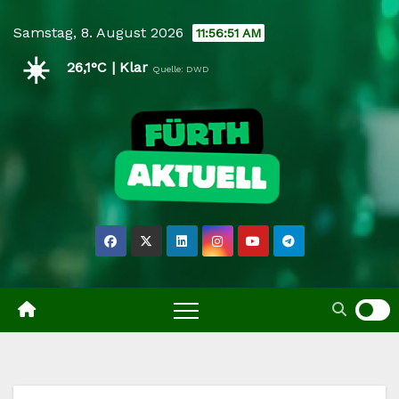
Skip
Samstag, 8. August 2026
11:56:52 AM
to
☀️
content
26,1°C | Klar
Quelle: DWD