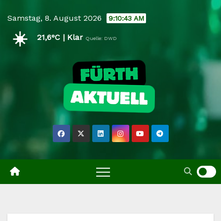
Skip
Samstag, 8. August 2026
9:10:44 AM
to
☀️
content
21,6°C | Klar
Quelle: DWD