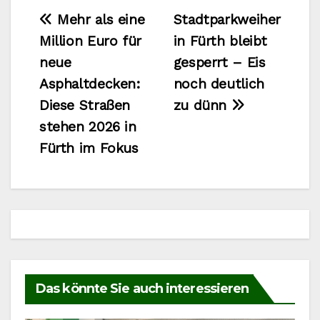
Beitragsnavigation
Mehr als eine
Stadtparkweiher
Million Euro für
in Fürth bleibt
neue
gesperrt – Eis
Asphaltdecken:
noch deutlich
Diese Straßen
zu dünn
stehen 2026 in
Fürth im Fokus
Das könnte Sie auch interessieren