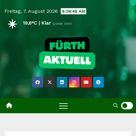
Skip
Freitag, 7. August 2026
8:39:49 AM
to
☀️
content
19,6°C | Klar
Quelle: DWD