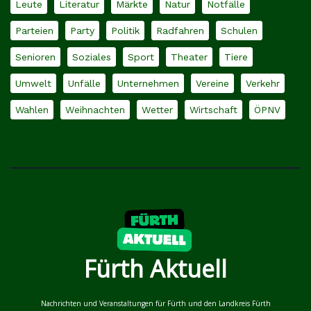
Leute
Literatur
Märkte
Natur
Notfälle
Parteien
Party
Politik
Radfahren
Schulen
Senioren
Soziales
Sport
Theater
Tiere
Umwelt
Unfälle
Unternehmen
Vereine
Verkehr
Wahlen
Weihnachten
Wetter
Wirtschaft
ÖPNV
Fürth Aktuell
Nachrichten und Veranstaltungen für Fürth und den Landkreis Fürth