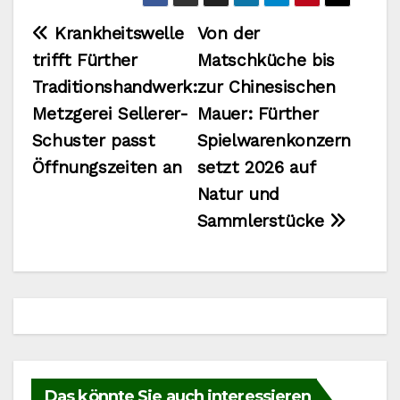
Beitragsnavigation
Krankheitswelle
Von der
trifft Fürther
Matschküche bis
Traditionshandwerk:
zur Chinesischen
Metzgerei Sellerer-
Mauer: Fürther
Schuster passt
Spielwarenkonzern
Öffnungszeiten an
setzt 2026 auf
Natur und
Sammlerstücke
Das könnte Sie auch interessieren