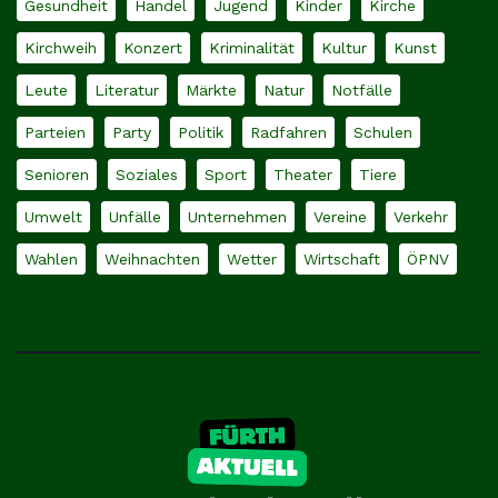
Gesundheit
Handel
Jugend
Kinder
Kirche
Kirchweih
Konzert
Kriminalität
Kultur
Kunst
Leute
Literatur
Märkte
Natur
Notfälle
Parteien
Party
Politik
Radfahren
Schulen
Senioren
Soziales
Sport
Theater
Tiere
Umwelt
Unfälle
Unternehmen
Vereine
Verkehr
Wahlen
Weihnachten
Wetter
Wirtschaft
ÖPNV