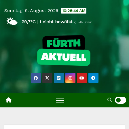
Skip
Sonntag, 9. August 2026
10:26:45 AM
to
🌤️
content
29,7°C | Leicht bewölkt
Quelle: DWD