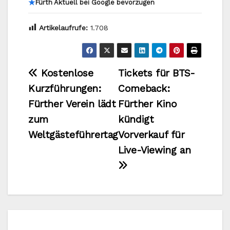
★
Fürth Aktuell bei Google bevorzugen
Artikelaufrufe:
1.708
Beitragsnavigation
Kostenlose
Tickets für BTS-
Kurzführungen:
Comeback:
Fürther Verein lädt
Fürther Kino
zum
kündigt
Weltgästeführertag
Vorverkauf für
Live-Viewing an