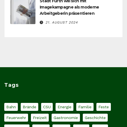
Stadt Fürth will sich mit
Imagekampagne als moderne
Arbeitgeberin präsentieren
21. AUGUST 2024
Tags
Bahn
Brände
CSU
Energie
Familie
Feste
Feuerwehr
Freizeit
Gastronomie
Geschichte