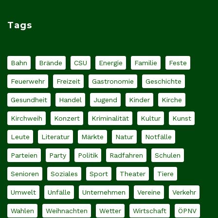
Tags
Bahn
Brände
CSU
Energie
Familie
Feste
Feuerwehr
Freizeit
Gastronomie
Geschichte
Gesundheit
Handel
Jugend
Kinder
Kirche
Kirchweih
Konzert
Kriminalität
Kultur
Kunst
Leute
Literatur
Märkte
Natur
Notfälle
Parteien
Party
Politik
Radfahren
Schulen
Senioren
Soziales
Sport
Theater
Tiere
Umwelt
Unfälle
Unternehmen
Vereine
Verkehr
Wahlen
Weihnachten
Wetter
Wirtschaft
ÖPNV