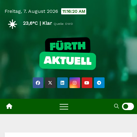
Skip
Freitag, 7. August 2026
11:16:21 AM
to
☀️
content
23,6°C | Klar
Quelle: DWD