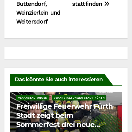
Buttendorf,
stattfinden
Weinzierlein und
Weitersdorf
Das könnte Sie auch interessieren
VERANSTALTUNGEN
VERANSTALTUNGEN STADT FÜRTH
Freiwillige Feuerwehr Fürth
Stadt zeigt beim
Sommerfest drei neue