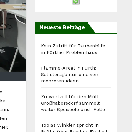
Neueste Beiträge
Kein Zutritt für Taubenhilfe
in Fürther Problemhaus
Flamme-Areal in Fürth:
Selfstorage nur eine von
mehreren Ideen
e
Zu wertvoll für den Müll:
ike
Großhabersdorf sammelt
weiter Speiseöle und -Fette
ann.
ten
Tobias Winkler spricht in
hieß
Roßtal über Frieden, Freiheit