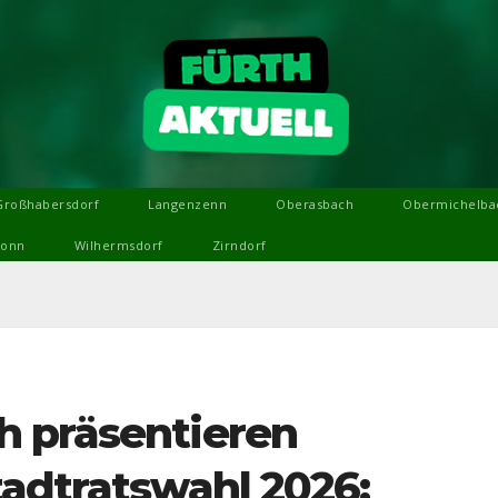
Großhabersdorf
Langenzenn
Oberasbach
Obermichelba
ronn
Wilhermsdorf
Zirndorf
h präsentieren
tadtratswahl 2026: