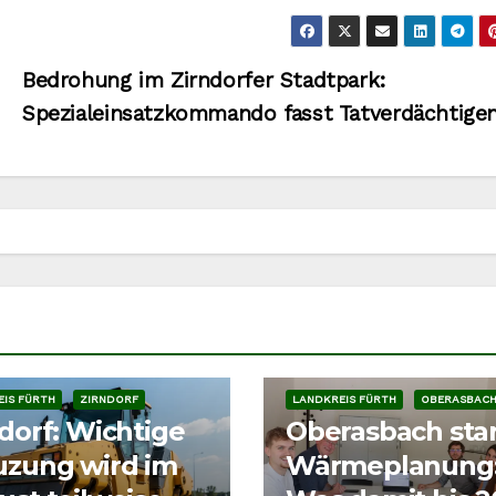
Bedrohung im Zirndorfer Stadtpark:
Spezialeinsatzkommando fasst Tatverdächtige
LEN | VERKEHR
IS FÜRTH
ZIRNDORF
LANDKREIS FÜRTH
OBERASBAC
dorf: Wichtige
Oberasbach star
uzung wird im
Wärmeplanung