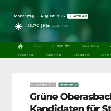
Skip
to
Donnerstag, 6. August 2026
6:59:28 AM
content
☀️
23,7°C | Klar
Quelle: DWD
Fürth
Ammerndorf
Cadolzburg
Seukendorf
Stadt Stein
Tuchenbach
Veitsb
LANDKREIS FÜRTH
OBERASBACH
Grüne Oberasbac
Kandidaten für S