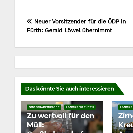
Beitragsnavigation
Neuer Vorsitzender für die ÖDP in
Fürth: Gerald Löwel übernimmt
Das könnte Sie auch interessieren
BAUSTEL
GROSSHABERSDORF
LANDKREIS FÜRTH
LANDKRE
Zu wertvoll für den
Zirn
Müll:
Kre