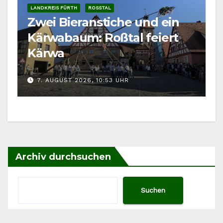
LANDKREIS FÜRTH
ROSSTAL
Zwei Bieranstiche und ein
Kärwabaum: Roßtal feiert
Kärwa
7. AUGUST 2026, 10:53 UHR
Archiv durchsuchen
Suchen