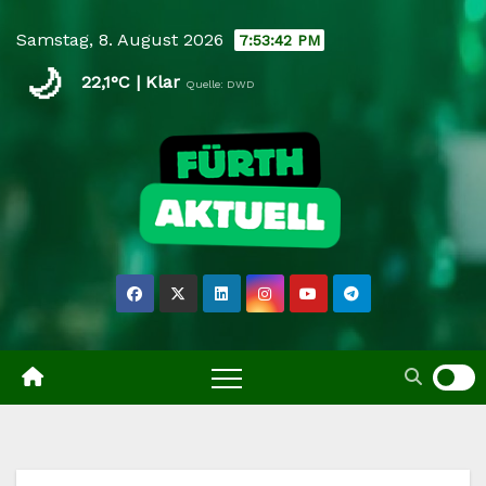
Skip
Samstag, 8. August 2026
7:53:43 PM
to
🌙
content
22,1°C | Klar
Quelle: DWD