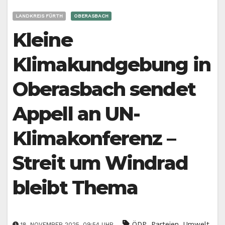
LANDKREIS FÜRTH
OBERASBACH
Kleine
Klimakundgebung in
Oberasbach sendet
Appell an UN-
Klimakonferenz –
Streit um Windrad
bleibt Thema
,
,
ÖDP
Parteien
Umwelt
18. NOVEMBER 2025, 09:54 UHR