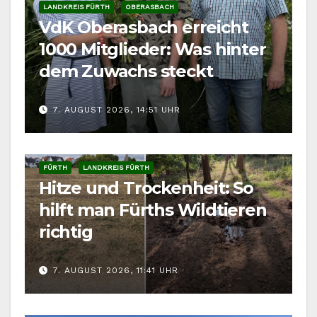
LANDKREIS FÜRTH
OBERASBACH
VdK Oberasbach erreicht
1000 Mitglieder: Was hinter
dem Zuwachs steckt
7. AUGUST 2026, 14:51 UHR
FÜRTH
LANDKREIS FÜRTH
Hitze und Trockenheit: So
hilft man Fürths Wildtieren
richtig
7. AUGUST 2026, 11:41 UHR