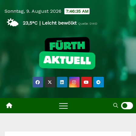
Skip
Sonntag, 9. August 2026
7:46:36 AM
to
🌤️
content
23,5°C | Leicht bewölkt
Quelle: DWD