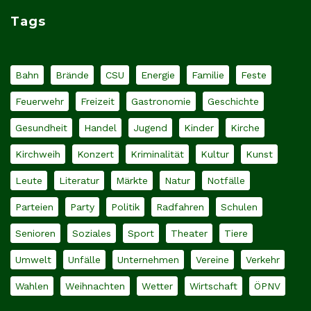
Tags
Bahn
Brände
CSU
Energie
Familie
Feste
Feuerwehr
Freizeit
Gastronomie
Geschichte
Gesundheit
Handel
Jugend
Kinder
Kirche
Kirchweih
Konzert
Kriminalität
Kultur
Kunst
Leute
Literatur
Märkte
Natur
Notfälle
Parteien
Party
Politik
Radfahren
Schulen
Senioren
Soziales
Sport
Theater
Tiere
Umwelt
Unfälle
Unternehmen
Vereine
Verkehr
Wahlen
Weihnachten
Wetter
Wirtschaft
ÖPNV