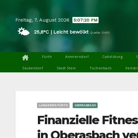
Skip
to
Freitag, 7. August 2026
5:07:21 PM
content
🌤️
25,8°C | Leicht bewölkt
Quelle: DWD
Fürth
Ammerndorf
Cadolzburg
Seukendorf
Stadt Stein
Tuchenbach
Veitsb
LANDKREIS FÜRTH
OBERASBACH
Finanzielle Fitne
in Oberasbach ve