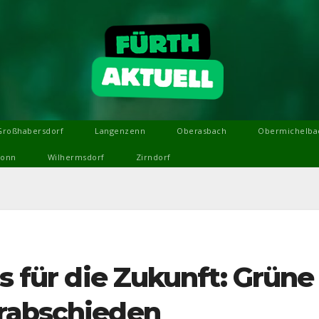
Großhabersdorf
Langenzenn
Oberasbach
Obermichelba
ronn
Wilhermsdorf
Zirndorf
ss für die Zukunft: Grüne
rabschieden