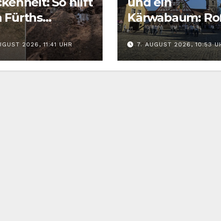
kenheit: So hilft
und ein
 Fürths
Kärwabaum: Ro
tieren richtig
feiert Kärwa
UGUST 2026, 11:41 UHR
7. AUGUST 2026, 10:53 U