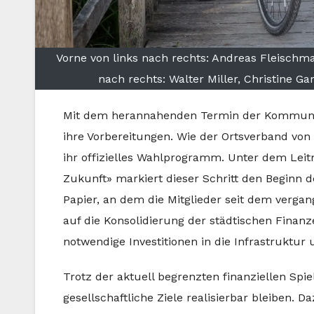
Vorne von links nach rechts: Andreas Fleischma
nach rechts: Walter Miller, Christine Ga
Mit dem herannahenden Termin der Kommunalwa
ihre Vorbereitungen. Wie der Ortsverband von
ihr offizielles Wahlprogramm. Unter dem Lei
Zukunft» markiert dieser Schritt den Beginn 
Papier, an dem die Mitglieder seit dem verga
auf die Konsolidierung der städtischen Finanze
notwendige Investitionen in die Infrastruktu
Trotz der aktuell begrenzten finanziellen Spie
gesellschaftliche Ziele realisierbar bleiben