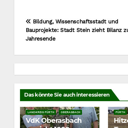
Beitragsnavigation
Bildung, Wissenschaftsstadt und
Bauprojekte: Stadt Stein zieht Bilanz 
Jahresende
Das könnte Sie auch interessieren
LANDKREIS FÜRTH
OBERASBACH
FÜRTH
VdK Oberasbach
Hit