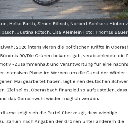
nn, Heike Barth, Simon Rötsch, Norbert Schikora Hinten v
ribasch, Justina Rötsch, Lisa Kleinlein Foto: Thomas Bauer
hl 2026 intensivieren die politischen Kräfte in Oberas
 Bündnis 90/Die Grünen bekannt gab, verabschiedete die P
tmotiv «Zusammenhalt und Verantwortung für eine nachha
der intensiven Phase im Werben um die Gunst der Wähler.
ngenen Mai gearbeitet haben, legt einen deutlichen Schwe
n. Ziel sei es, Oberasbach finanziell so aufzustellen, dass
r und das Gemeinwohl wieder möglich werden.
lräume zeigt sich die Partei überzeugt, dass wichtige
. Dazu zählen nach Angaben der Grünen unter anderem die