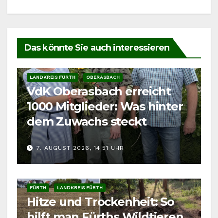
Das könnte Sie auch interessieren
LANDKREIS FÜRTH
OBERASBACH
VdK Oberasbach erreicht
1000 Mitglieder: Was hinter
dem Zuwachs steckt
7. AUGUST 2026, 14:51 UHR
FÜRTH
LANDKREIS FÜRTH
Hitze und Trockenheit: So
hilft man Fürths Wildtieren