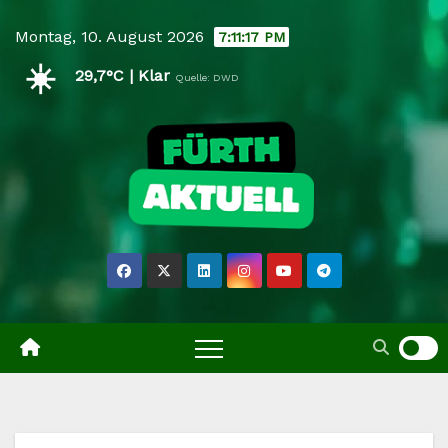
Skip
Montag, 10. August 2026
7:11:17 PM
to
☀️
content
29,7°C | Klar
Quelle: DWD