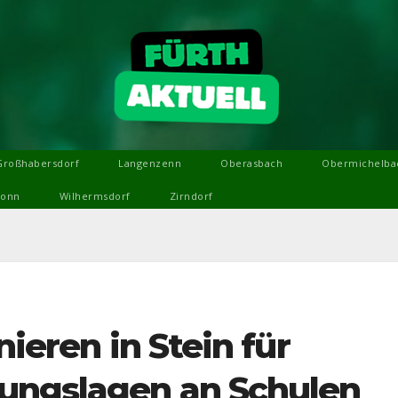
Großhabersdorf
Langenzenn
Oberasbach
Obermichelba
ronn
Wilhermsdorf
Zirndorf
nieren in Stein für
ungslagen an Schulen