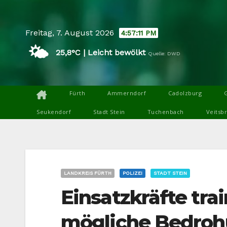
Skip
to
Freitag, 7. August 2026
4:57:13 PM
content
🌤️
25,8°C | Leicht bewölkt
Quelle: DWD
Fürth
Ammerndorf
Cadolzburg
Seukendorf
Stadt Stein
Tuchenbach
Veitsb
LANDKREIS FÜRTH
POLIZEI
STADT STEIN
Einsatzkräfte trai
mögliche Bedroh