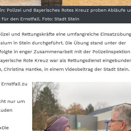
in: Polizei und Bayerisches Rotes Kreuz proben Abläufe 
ür den Ernstfall. Foto: Stadt Stein
lizei und Rettungskräfte eine umfangreiche Einsatzübun
ium in Stein durchgeführt. Die Übung stand unter der
folgte in enger Zusammenarbeit mit der Polizeiinspektion
 Bayerische Rote Kreuz war als Rettungsdienst eingebunde
in, Christina Hantke, in einem Videobeitrag der Stadt Stein.
 Ernstfall zu
icht nur um
bäuden
«Die