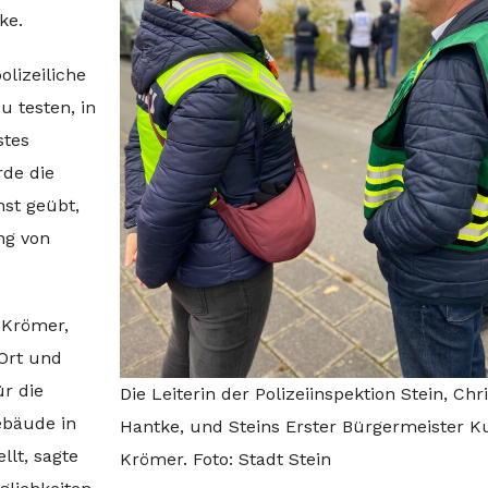
ke.
olizeiliche
 testen, in
stes
rde die
st geübt,
ng von
 Krömer,
Ort und
r die
Die Leiterin der Polizeiinspektion Stein, Chr
ebäude in
Hantke, und Steins Erster Bürgermeister K
llt, sagte
Krömer. Foto: Stadt Stein