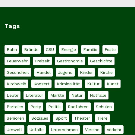
Tags
Bahn
Brände
CSU
Energie
Familie
Feste
Feuerwehr
Freizeit
Gastronomie
Geschichte
Gesundheit
Handel
Jugend
Kinder
Kirche
Kirchweih
Konzert
Kriminalität
Kultur
Kunst
Leute
Literatur
Märkte
Natur
Notfälle
Parteien
Party
Politik
Radfahren
Schulen
Senioren
Soziales
Sport
Theater
Tiere
Umwelt
Unfälle
Unternehmen
Vereine
Verkehr