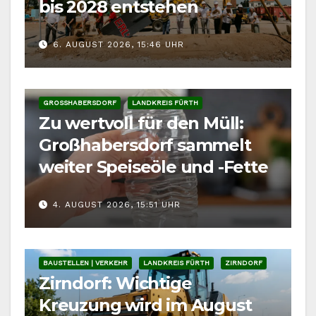
bis 2028 entstehen
6. AUGUST 2026, 15:46 UHR
GROSSHABERSDORF
LANDKREIS FÜRTH
Zu wertvoll für den Müll:
Großhabersdorf sammelt
weiter Speiseöle und -Fette
4. AUGUST 2026, 15:51 UHR
BAUSTELLEN | VERKEHR
LANDKREIS FÜRTH
ZIRNDORF
Zirndorf: Wichtige
Kreuzung wird im August