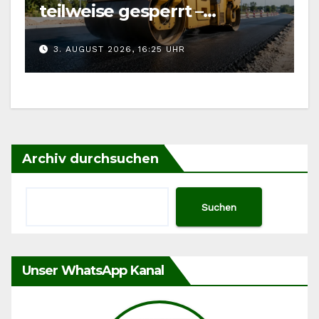
teilweise gesperrt –
Auswirkung auf
3. AUGUST 2026, 16:25 UHR
Kärwaumzug
Archiv durchsuchen
Suchen
Unser WhatsApp Kanal