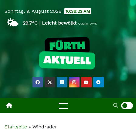
Skip
Sonntag, 9. August 2026
10:36:23 AM
to
🌤️
content
29,7°C | Leicht bewölkt
Quelle: DWD
Startseite
»
Windräder