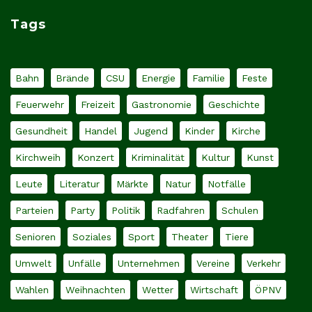
Tags
Bahn
Brände
CSU
Energie
Familie
Feste
Feuerwehr
Freizeit
Gastronomie
Geschichte
Gesundheit
Handel
Jugend
Kinder
Kirche
Kirchweih
Konzert
Kriminalität
Kultur
Kunst
Leute
Literatur
Märkte
Natur
Notfälle
Parteien
Party
Politik
Radfahren
Schulen
Senioren
Soziales
Sport
Theater
Tiere
Umwelt
Unfälle
Unternehmen
Vereine
Verkehr
Wahlen
Weihnachten
Wetter
Wirtschaft
ÖPNV