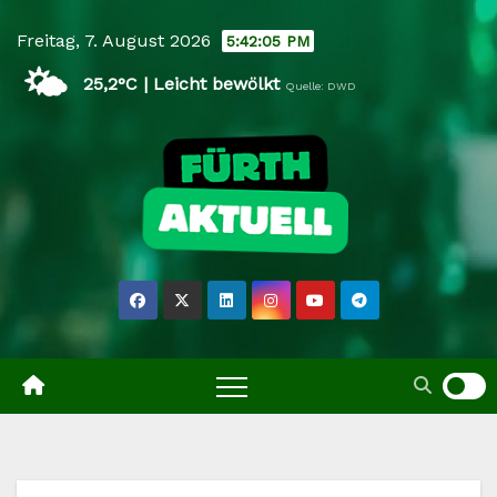
Skip
Freitag, 7. August 2026
5:42:06 PM
to
🌤️
content
25,2°C | Leicht bewölkt
Quelle: DWD