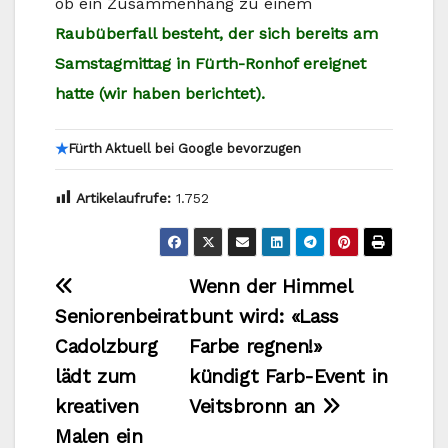
ob ein Zusammenhang zu einem
Raubüberfall besteht, der sich bereits am
Samstagmittag in Fürth-Ronhof ereignet
hatte (wir haben berichtet).
★
Fürth Aktuell bei Google bevorzugen
Artikelaufrufe:
1.752
Beitragsnavigation
Wenn der Himmel
Seniorenbeirat
bunt wird: «Lass
Cadolzburg
Farbe regnen!»
lädt zum
kündigt Farb-Event in
kreativen
Veitsbronn an
Malen ein