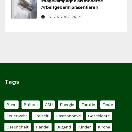
Imagekampagne als moderne
Arbeitgeberin präsentieren
21. AUGUST 2024
Tags
Bahn
Brände
CSU
Energie
Familie
Feste
Feuerwehr
Freizeit
Gastronomie
Geschichte
Gesundheit
Handel
Jugend
Kinder
Kirche