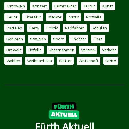
Kirchweih
Konzert
Kriminalität
Kultur
Kunst
Leute
Literatur
Märkte
Natur
Notfälle
Parteien
Party
Politik
Radfahren
Schulen
Senioren
Soziales
Sport
Theater
Tiere
Umwelt
Unfälle
Unternehmen
Vereine
Verkehr
Wahlen
Weihnachten
Wetter
Wirtschaft
ÖPNV
Fürth Aktuell