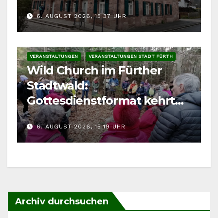
6. AUGUST 2026, 15:37 UHR
VERANSTALTUNGEN
VERANSTALTUNGEN STADT FÜRTH
Wild Church im Fürther
Stadtwald:
Gottesdienstformat kehrt
im August zurück
6. AUGUST 2026, 15:19 UHR
Archiv durchsuchen