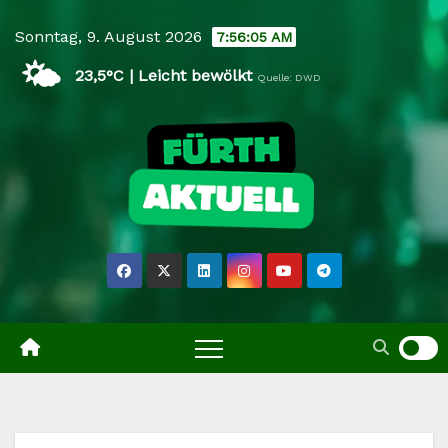
Skip
Sonntag, 9. August 2026
7:56:05 AM
to
🌤️
content
23,5°C | Leicht bewölkt
Quelle: DWD