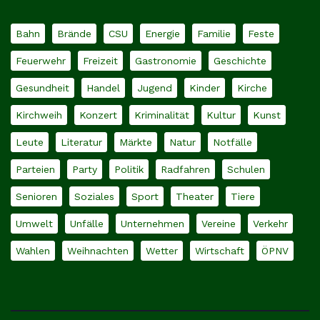
Bahn
Brände
CSU
Energie
Familie
Feste
Feuerwehr
Freizeit
Gastronomie
Geschichte
Gesundheit
Handel
Jugend
Kinder
Kirche
Kirchweih
Konzert
Kriminalität
Kultur
Kunst
Leute
Literatur
Märkte
Natur
Notfälle
Parteien
Party
Politik
Radfahren
Schulen
Senioren
Soziales
Sport
Theater
Tiere
Umwelt
Unfälle
Unternehmen
Vereine
Verkehr
Wahlen
Weihnachten
Wetter
Wirtschaft
ÖPNV