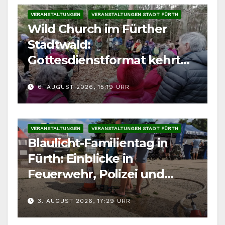
VERANSTALTUNGEN
VERANSTALTUNGEN STADT FÜRTH
Wild Church im Fürther
Stadtwald:
Gottesdienstformat kehrt
im August zurück
6. AUGUST 2026, 15:19 UHR
VERANSTALTUNGEN
VERANSTALTUNGEN STADT FÜRTH
Blaulicht-Familientag in
Fürth: Einblicke in
Feuerwehr, Polizei und
Rettungsdienst
3. AUGUST 2026, 17:29 UHR