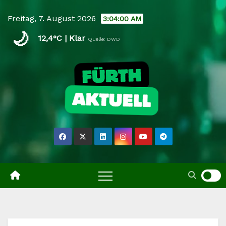
Skip
Freitag, 7. August 2026
3:04:01 AM
to
🌙
content
12,4°C | Klar
Quelle: DWD