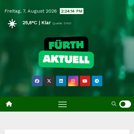
Skip
Freitag, 7. August 2026
2:24:15 PM
to
☀️
content
25,6°C | Klar
Quelle: DWD