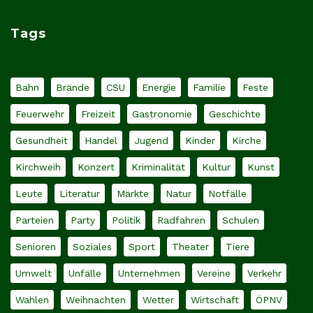
Tags
Bahn
Brände
CSU
Energie
Familie
Feste
Feuerwehr
Freizeit
Gastronomie
Geschichte
Gesundheit
Handel
Jugend
Kinder
Kirche
Kirchweih
Konzert
Kriminalität
Kultur
Kunst
Leute
Literatur
Märkte
Natur
Notfälle
Parteien
Party
Politik
Radfahren
Schulen
Senioren
Soziales
Sport
Theater
Tiere
Umwelt
Unfälle
Unternehmen
Vereine
Verkehr
Wahlen
Weihnachten
Wetter
Wirtschaft
ÖPNV