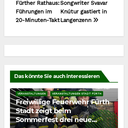
Fürther Rathaus:
Songwriter Svavar
Führungen im
Knútur gastiert in
20-Minuten-Takt
Langenzenn
Das könnte Sie auch interessieren
VERANSTALTUNGEN
VERANSTALTUNGEN STADT FÜRTH
Freiwillige Feuerwehr Fürth
Stadt zeigt beim
Sommerfest drei neue