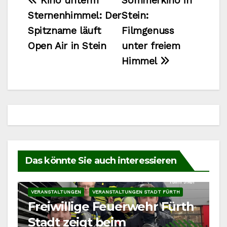
Beitragsnavigation
Kino unterm
Sommerkino in
Sternenhimmel: Der
Stein:
Spitzname läuft
Filmgenuss
Open Air in Stein
unter freiem
Himmel
Das könnte Sie auch interessieren
VERANSTALTUNGEN
VERANSTALTUNGEN STADT FÜRTH
Freiwillige Feuerwehr Fürth
Stadt zeigt beim