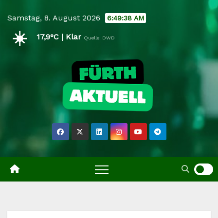
Skip
Samstag, 8. August 2026
6:49:38 AM
to
☀️
content
17,9°C | Klar
Quelle: DWD