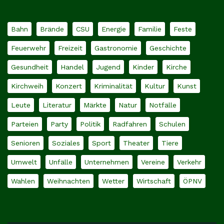
Bahn
Brände
CSU
Energie
Familie
Feste
Feuerwehr
Freizeit
Gastronomie
Geschichte
Gesundheit
Handel
Jugend
Kinder
Kirche
Kirchweih
Konzert
Kriminalität
Kultur
Kunst
Leute
Literatur
Märkte
Natur
Notfälle
Parteien
Party
Politik
Radfahren
Schulen
Senioren
Soziales
Sport
Theater
Tiere
Umwelt
Unfälle
Unternehmen
Vereine
Verkehr
Wahlen
Weihnachten
Wetter
Wirtschaft
ÖPNV