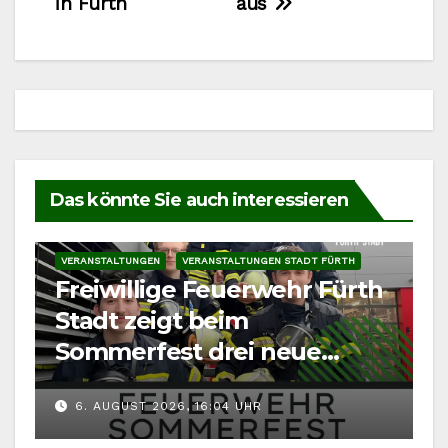
in Fürth
aus
Das könnte Sie auch interessieren
VERANSTALTUNGEN
VERANSTALTUNGEN STADT FÜRTH
Freiwillige Feuerwehr Fürth
Stadt zeigt beim
Sommerfest drei neue
Fahrzeuge
6. AUGUST 2026, 16:04 UHR