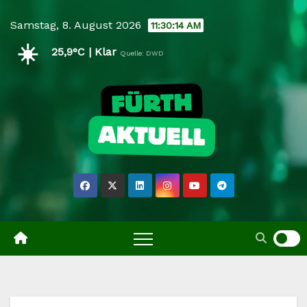
Skip
Samstag, 8. August 2026
11:30:15 AM
to
☀️
content
25,9°C | Klar
Quelle: DWD