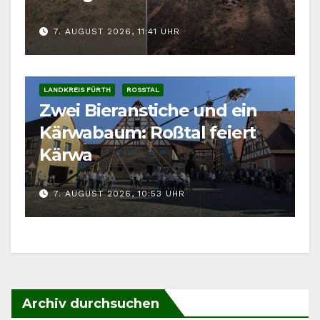
7. AUGUST 2026, 11:41 UHR
LANDKREIS FÜRTH
ROSSTAL
Zwei Bieranstiche und ein
Kärwabaum: Roßtal feiert
Kärwa
7. AUGUST 2026, 10:53 UHR
Archiv durchsuchen