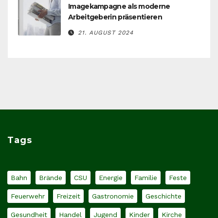
Imagekampagne als moderne
Arbeitgeberin präsentieren
21. AUGUST 2024
Tags
Bahn
Brände
CSU
Energie
Familie
Feste
Feuerwehr
Freizeit
Gastronomie
Geschichte
Gesundheit
Handel
Jugend
Kinder
Kirche