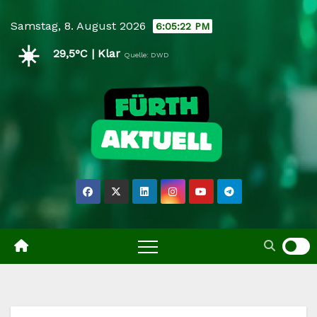
Skip
Samstag, 8. August 2026
6:05:23 PM
to
☀️
content
29,5°C | Klar
Quelle: DWD