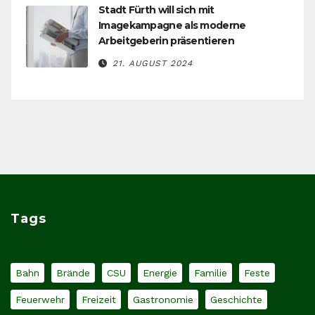
Stadt Fürth will sich mit
Imagekampagne als moderne
Arbeitgeberin präsentieren
21. AUGUST 2024
Tags
Bahn
Brände
CSU
Energie
Familie
Feste
Feuerwehr
Freizeit
Gastronomie
Geschichte