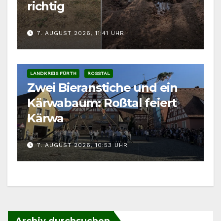
richtig
7. AUGUST 2026, 11:41 UHR
LANDKREIS FÜRTH
ROSSTAL
Zwei Bieranstiche und ein
Kärwabaum: Roßtal feiert
Kärwa
7. AUGUST 2026, 10:53 UHR
Archiv durchsuchen