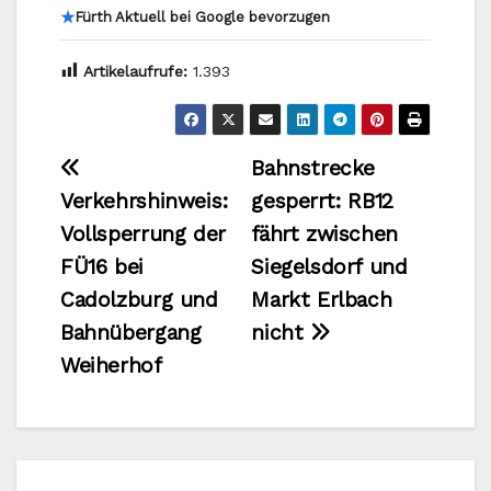
★
Fürth Aktuell bei Google bevorzugen
Artikelaufrufe:
1.393
Beitragsnavigation
Bahnstrecke
Verkehrshinweis:
gesperrt: RB12
Vollsperrung der
fährt zwischen
FÜ16 bei
Siegelsdorf und
Cadolzburg und
Markt Erlbach
Bahnübergang
nicht
Weiherhof