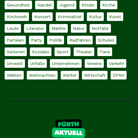
Gesundheit
Handel
Jugend
Kinder
Kirche
Kirchweih
Konzert
Kriminalität
Kultur
Kunst
Leute
Literatur
Märkte
Natur
Notfälle
Parteien
Party
Politik
Radfahren
Schulen
Senioren
Soziales
Sport
Theater
Tiere
Umwelt
Unfälle
Unternehmen
Vereine
Verkehr
Wahlen
Weihnachten
Wetter
Wirtschaft
ÖPNV