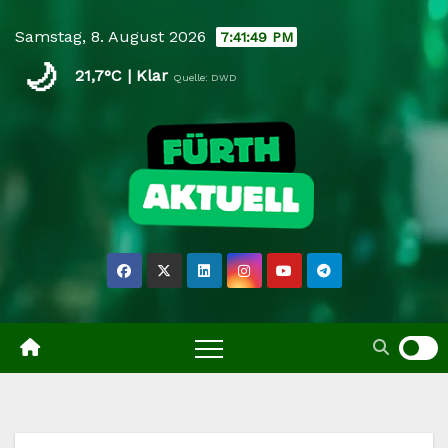
Skip
Samstag, 8. August 2026
7:41:50 PM
to
🌙
content
21,7°C | Klar
Quelle: DWD