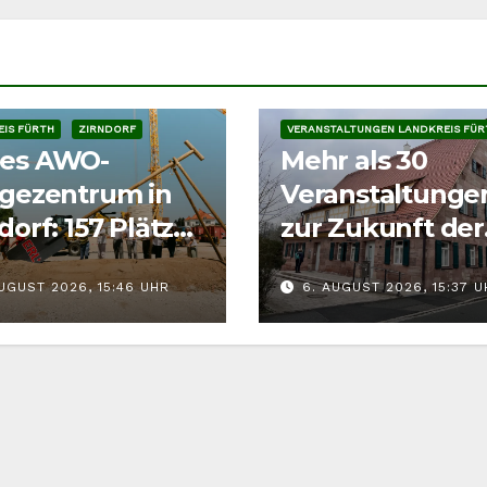
VERANSTALTUNGEN
IS FÜRTH
ZIRNDORF
VERANSTALTUNGEN LANDKREIS FÜR
es AWO-
Mehr als 30
egezentrum in
Veranstaltunge
dorf: 157 Plätze
zur Zukunft der
en bis 2028
Ortskerne
UGUST 2026, 15:46 UHR
6. AUGUST 2026, 15:37 
stehen