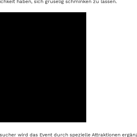
hkeit haben, sich gruselig schminken zu lassen.
esucher wird das Event durch spezielle Attraktionen ergänz