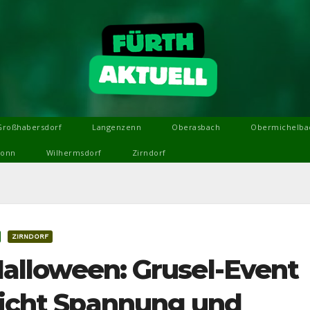
Großhabersdorf
Langenzenn
Oberasbach
Obermichelba
ronn
Wilhermsdorf
Zirndorf
ZIRNDORF
 Halloween: Grusel-Event
pricht Spannung und