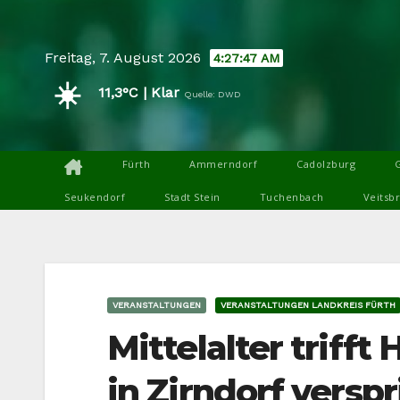
Skip
to
Freitag, 7. August 2026
4:27:49 AM
content
☀️
11,3°C | Klar
Quelle: DWD
Fürth
Ammerndorf
Cadolzburg
Seukendorf
Stadt Stein
Tuchenbach
Veitsb
VERANSTALTUNGEN
VERANSTALTUNGEN LANDKREIS FÜRTH
Mittelalter trifft
in Zirndorf vers