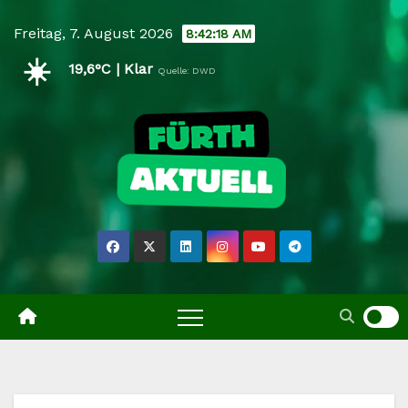
Skip
Freitag, 7. August 2026
8:42:18 AM
to
☀️
content
19,6°C | Klar
Quelle: DWD