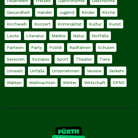
Feuerwehr
Freizeit
Gastronomie
Geschichte
Gesundheit
Handel
Jugend
Kinder
Kirche
Kirchweih
Konzert
Kriminalität
Kultur
Kunst
Leute
Literatur
Märkte
Natur
Notfälle
Parteien
Party
Politik
Radfahren
Schulen
Senioren
Soziales
Sport
Theater
Tiere
Umwelt
Unfälle
Unternehmen
Vereine
Verkehr
Wahlen
Weihnachten
Wetter
Wirtschaft
ÖPNV