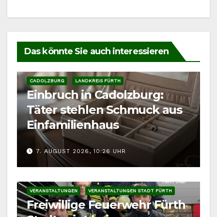
Das könnte Sie auch interessieren
CADOLZBURG
LANDKREIS FÜRTH
Einbruch in Cadolzburg:
Täter stehlen Schmuck aus
Einfamilienhaus
7. AUGUST 2026, 10:26 UHR
VERANSTALTUNGEN
VERANSTALTUNGEN STADT FÜRTH
Freiwillige Feuerwehr Fürth