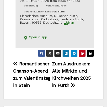
25. Januar 2025
14:00
17:00
from
to
Cadolzburg
Veranstaltungen
Veranstaltungen Landkreis Fürth
Historisches Museum, 1, Pisendelplatz,
Greimersdorf, Cadolzburg, Landkreis Fürth,
Bayern, 90556, Deutschland
Map
Open in app
Beitragsnavigation
Romantischer
Zum Ausdrucken:
Chanson-Abend
Alle Märkte und
zum Valentinstag
Kirchweihen 2025
in Stein
in Fürth