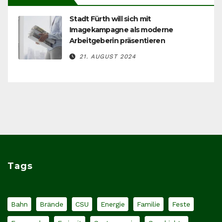
Stadt Fürth will sich mit
Imagekampagne als moderne
Arbeitgeberin präsentieren
21. AUGUST 2024
Tags
Bahn
Brände
CSU
Energie
Familie
Feste