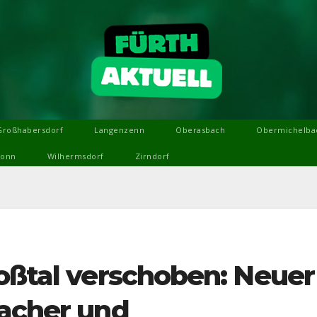
Großhabersdorf
Langenzenn
Oberasbach
Obermichelba
ronn
Wilhermsdorf
Zirndorf
Roßtal verschoben: Neuer
bacher und