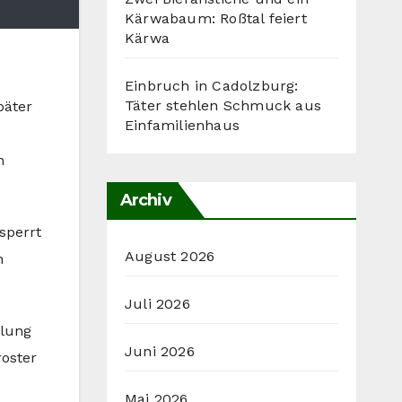
Kärwabaum: Roßtal feiert
Kärwa
Einbruch in Cadolzburg:
Täter stehlen Schmuck aus
päter
Einfamilienhaus
n
Archiv
sperrt
August 2026
n
Juli 2026
ilung
Juni 2026
roster
Mai 2026