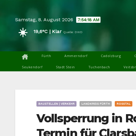
Skip
to
Samstag, 8. August 2026
7:54:19 AM
content
☀️
19,6°C | Klar
Quelle: DWD
Fürth
Ammerndorf
Cadolzburg
Seukendorf
Stadt Stein
Tuchenbach
Veitsb
BAUSTELLEN | VERKEHR
LANDKREIS FÜRTH
ROSSTAL
Vollsperrung in 
Termin für Clars