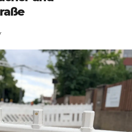
traße
r