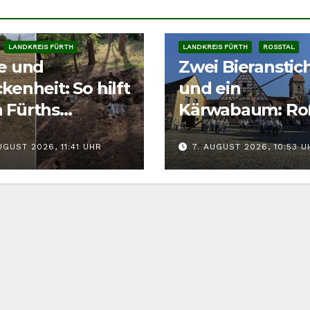
LANDKREIS FÜRTH
LANDKREIS FÜRTH
ROSSTAL
ze und
Zwei Bieranstic
kenheit: So hilft
und ein
 Fürths
Kärwabaum: Ro
tieren richtig
feiert Kärwa
UGUST 2026, 11:41 UHR
7. AUGUST 2026, 10:53 U