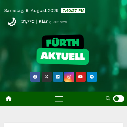
Skip
Samstag, 8. August 2026
7:40:28 PM
to
🌙
content
21,7°C | Klar
Quelle: DWD