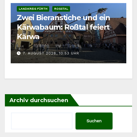
LANDKREIS FÜRTH
ROSSTAL
Zwei Bieranstiche und ein
Kärwabaum: Roßtal feiert
Kärwa
7. AUGUST 2026, 10:53 UHR
Archiv durchsuchen
Suchen