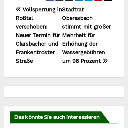
Beitragsnavigation
Vollsperrung in
Stadtrat
Roßtal
Oberasbach
verschoben:
stimmt mit großer
Neuer Termin für
Mehrheit für
Clarsbacher und
Erhöhung der
Frankentroster
Wassergebühren
Straße
um 98 Prozent
Das könnte Sie auch interessieren