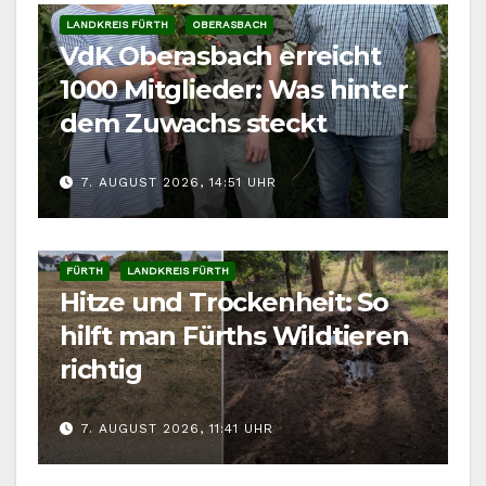
LANDKREIS FÜRTH
OBERASBACH
VdK Oberasbach erreicht
1000 Mitglieder: Was hinter
dem Zuwachs steckt
7. AUGUST 2026, 14:51 UHR
FÜRTH
LANDKREIS FÜRTH
Hitze und Trockenheit: So
hilft man Fürths Wildtieren
richtig
7. AUGUST 2026, 11:41 UHR