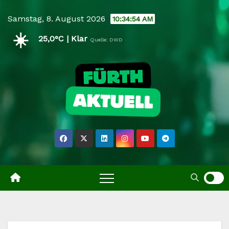
Skip
Samstag, 8. August 2026
10:34:55 AM
to
☀️
content
25,0°C | Klar
Quelle: DWD