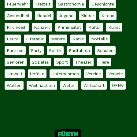
Feuerwehr
Freizeit
Gastronomie
Geschichte
Gesundheit
Handel
Jugend
Kinder
Kirche
Kirchweih
Konzert
Kriminalität
Kultur
Kunst
Leute
Literatur
Märkte
Natur
Notfälle
Parteien
Party
Politik
Radfahren
Schulen
Senioren
Soziales
Sport
Theater
Tiere
Umwelt
Unfälle
Unternehmen
Vereine
Verkehr
Wahlen
Weihnachten
Wetter
Wirtschaft
ÖPNV